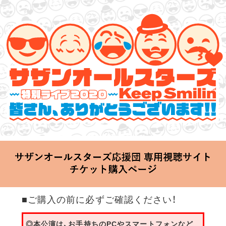
サザンオールスターズ 特別ライブ 2020
「Keep Smilin’～皆さん、ありがとうございます!!～」
2020.06.25 Thu 20:00 Start at 横浜アリーナ
■ご購入の前に必ずご確認ください！
◎本公演は、お手持ちのPCやスマートフォンなど