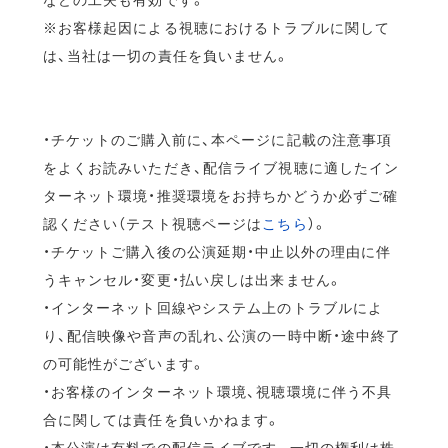
※お客様起因による視聴におけるトラブルに関して
は、当社は一切の責任を負いません。
・チケットのご購入前に、本ページに記載の注意事項
をよくお読みいただき、配信ライブ視聴に適したイン
ターネット環境・推奨環境をお持ちかどうか必ずご確
認ください（テスト視聴ページは
こちら
）。
・チケットご購入後の公演延期・中止以外の理由に伴
うキャンセル・変更・払い戻しは出来ません。
・インターネット回線やシステム上のトラブルによ
り、配信映像や音声の乱れ、公演の一時中断・途中終了
の可能性がございます。
・お客様のインターネット環境、視聴環境に伴う不具
合に関しては責任を負いかねます。
・本公演は有料での配信ライブです。一切の権利は株