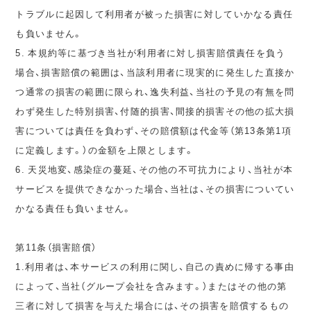
トラブルに起因して利用者が被った損害に対していかなる責任
も負いません。
5. 本規約等に基づき当社が利用者に対し損害賠償責任を負う
場合、損害賠償の範囲は、当該利用者に現実的に発生した直接か
つ通常の損害の範囲に限られ、逸失利益、当社の予見の有無を問
わず発生した特別損害、付随的損害、間接的損害その他の拡大損
害については責任を負わず、その賠償額は代金等（第13条第1項
に定義します。）の金額を上限とします。
6. 天災地変、感染症の蔓延、その他の不可抗力により、当社が本
サービスを提供できなかった場合、当社は、その損害についてい
かなる責任も負いません。
第11条（損害賠償）
1.利用者は、本サービスの利用に関し、自己の責めに帰する事由
によって、当社（グループ会社を含みます。）またはその他の第
三者に対して損害を与えた場合には、その損害を賠償するもの