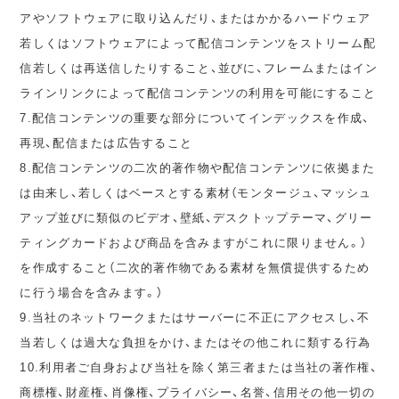
アやソフトウェアに取り込んだり、またはかかるハードウェア
若しくはソフトウェアによって配信コンテンツをストリーム配
信若しくは再送信したりすること、並びに、フレームまたはイン
ラインリンクによって配信コンテンツの利用を可能にすること
7.配信コンテンツの重要な部分についてインデックスを作成、
再現、配信または広告すること
8.配信コンテンツの二次的著作物や配信コンテンツに依拠また
は由来し、若しくはベースとする素材（モンタージュ、マッシュ
アップ並びに類似のビデオ、壁紙、デスクトップテーマ、グリー
ティングカードおよび商品を含みますがこれに限りません。）
を作成すること（二次的著作物である素材を無償提供するため
に行う場合を含みます。）
9.当社のネットワークまたはサーバーに不正にアクセスし、不
当若しくは過大な負担をかけ、またはその他これに類する行為
10.利用者ご自身および当社を除く第三者または当社の著作権、
商標権、財産権、肖像権、プライバシー、名誉、信用その他一切の