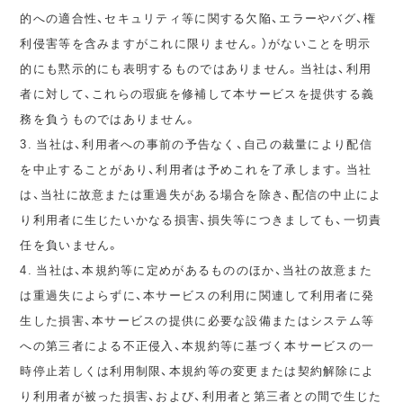
的への適合性、セキュリティ等に関する欠陥、エラーやバグ、権
利侵害等を含みますがこれに限りません。）がないことを明示
的にも黙示的にも表明するものではありません。当社は、利用
者に対して、これらの瑕疵を修補して本サービスを提供する義
務を負うものではありません。
3. 当社は、利用者への事前の予告なく、自己の裁量により配信
を中止することがあり、利用者は予めこれを了承します。当社
は、当社に故意または重過失がある場合を除き、配信の中止によ
り利用者に生じたいかなる損害、損失等につきましても、一切責
任を負いません。
4. 当社は、本規約等に定めがあるもののほか、当社の故意また
は重過失によらずに、本サービスの利用に関連して利用者に発
生した損害、本サービスの提供に必要な設備またはシステム等
への第三者による不正侵入、本規約等に基づく本サービスの一
時停止若しくは利用制限、本規約等の変更または契約解除によ
り利用者が被った損害、および、利用者と第三者との間で生じた