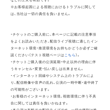
※お客様起因による視聴におけるトラブルに関して
は、当社は一切の責任を負いません。
・チケットのご購入前に、本ページに記載の注意事項
をよくお読みいただき、配信ライブ視聴に適したイン
ターネット環境・推奨環境をお持ちかどうか必ずご確
認ください（テスト視聴ページは
こちら
）。
・チケットご購入後の公演延期・中止以外の理由に伴
うキャンセル・変更・払い戻しは出来ません。
・インターネット回線やシステム上のトラブルによ
り、配信映像や音声の乱れ、公演の一時中断・途中終了
の可能性がございます。
・お客様のインターネット環境、視聴環境に伴う不具
合に関しては責任を負いかねます。
・本公演は有料での配信ライブです。一切の権利は株