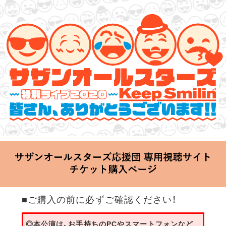
サザンオールスターズ 特別ライブ 2020
「Keep Smilin’～皆さん、ありがとうございます!!～」
2020.06.25 Thu 20:00 Start at 横浜アリーナ
■ご購入の前に必ずご確認ください！
◎本公演は、お手持ちのPCやスマートフォンなど