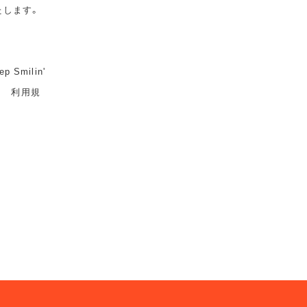
たします。
milin'
ト 利用規