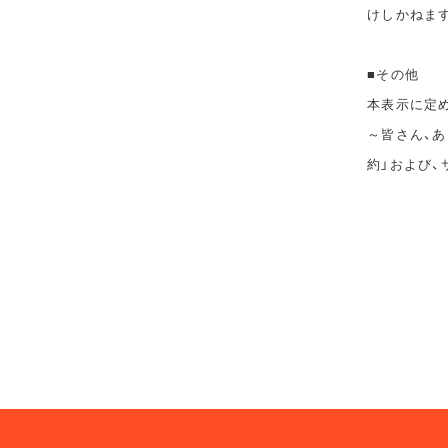
けしかねま
■その他
本表示に定めの
～皆さん、あ
約」および、