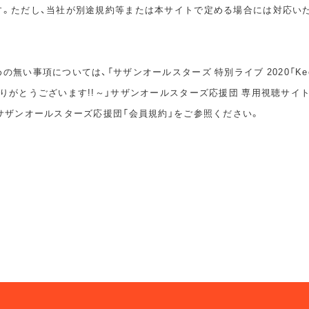
す。ただし、当社が別途規約等または本サイトで定める場合には対応い
無い事項については、「サザンオールスターズ 特別ライブ 2020「Keep S
りがとうございます!!～」サザンオールスターズ応援団 専用視聴サイ
サザンオールスターズ応援団「会員規約」をご参照ください。