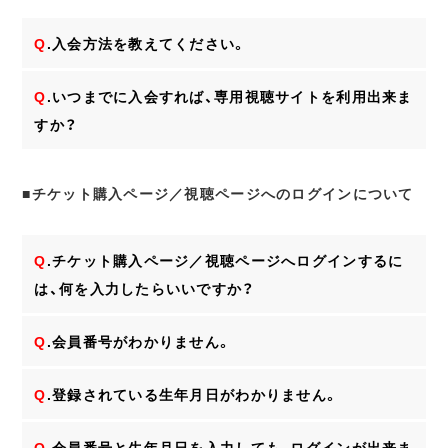
Q
.入会方法を教えてください。
Q
.いつまでに入会すれば、専用視聴サイトを利用出来ま
すか？
■チケット購入ページ／視聴ページへのログインについて
Q
.チケット購入ページ／視聴ページへログインするに
は、何を入力したらいいですか？
Q
.会員番号がわかりません。
Q
.登録されている生年月日がわかりません。
Q
.会員番号と生年月日を入力しても、ログインが出来ま