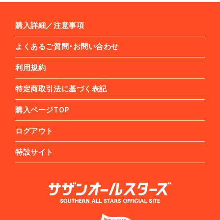
購入詳細／注意事項
よくあるご質問・お問い合わせ
利用規約
特定商取引法に基づく表記
購入ページTOP
ログアウト
特設サイト