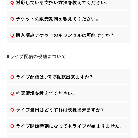
Q
.対応している支払い方法を教えてください。
Q
.チケットの販売期間を教えてください。
Q
.購入済みチケットのキャンセルは可能ですか？
■ライブ配信の視聴について
Q
.ライブ配信は、何で視聴出来ますか？
Q
.推奨環境を教えてください。
Q
.ライブ当日はどうすれば視聴出来ますか？
Q
.ライブ開始時刻になってもライブが始まりません。