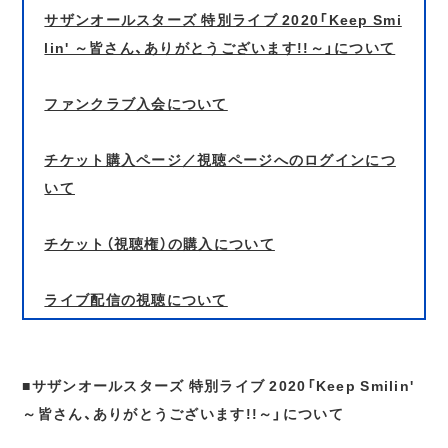
サザンオールスターズ 特別ライブ 2020「Keep Smi
lin' ～皆さん、ありがとうございます!!～」について
ファンクラブ入会について
チケット購入ページ／視聴ページへのログインにつ
いて
チケット（視聴権）の購入について
ライブ配信の視聴について
■サザンオールスターズ 特別ライブ 2020「Keep Smilin'
～皆さん、ありがとうございます!!～」について