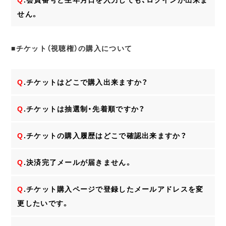
せん。
■チケット（視聴権）の購入について
Q
.チケットはどこで購入出来ますか？
Q
.チケットは抽選制・先着順ですか？
Q
.チケットの購入履歴はどこで確認出来ますか？
Q
.決済完了メールが届きません。
Q
.チケット購入ページで登録したメールアドレスを変
更したいです。