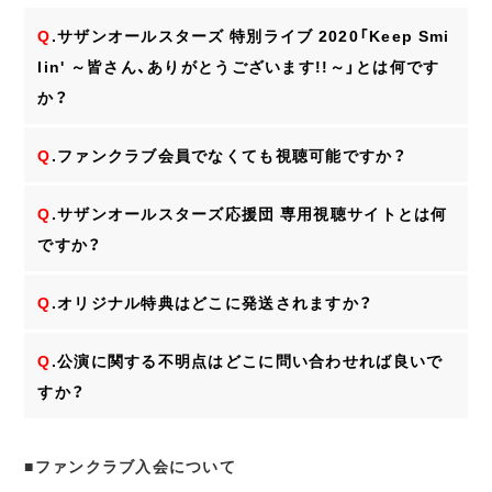
Q
.サザンオールスターズ 特別ライブ 2020「Keep Smi
lin' ～皆さん、ありがとうございます!!～」とは何です
か？
Q
.ファンクラブ会員でなくても視聴可能ですか？
Q
.サザンオールスターズ応援団 専用視聴サイトとは何
ですか？
Q
.オリジナル特典はどこに発送されますか？
Q
.公演に関する不明点はどこに問い合わせれば良いで
すか？
■ファンクラブ入会について