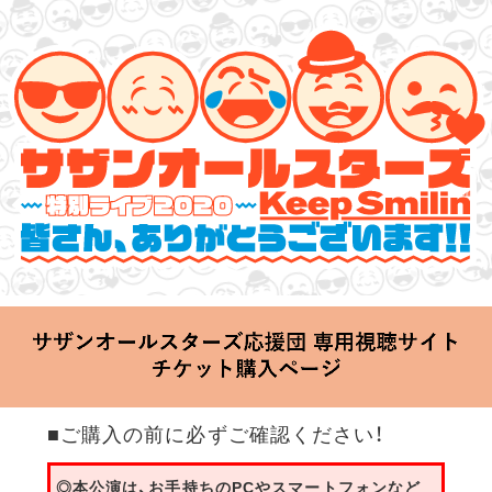
サザンオールスターズ 特別ライブ 2020
「Keep Smilin’～皆さん、ありがとうございます!!～」
2020.06.25 Thu 20:00 Start at 横浜アリーナ
■ご購入の前に必ずご確認ください！
◎本公演は、お手持ちのPCやスマートフォンなど