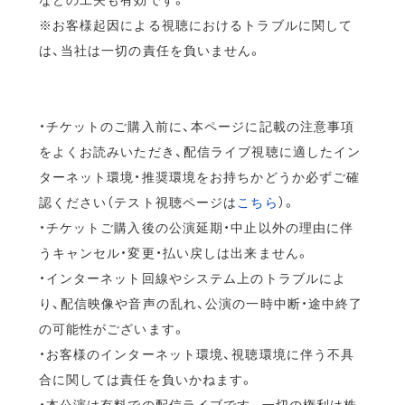
※お客様起因による視聴におけるトラブルに関して
は、当社は一切の責任を負いません。
・チケットのご購入前に、本ページに記載の注意事項
をよくお読みいただき、配信ライブ視聴に適したイン
ターネット環境・推奨環境をお持ちかどうか必ずご確
認ください（テスト視聴ページは
こちら
）。
・チケットご購入後の公演延期・中止以外の理由に伴
うキャンセル・変更・払い戻しは出来ません。
・インターネット回線やシステム上のトラブルによ
り、配信映像や音声の乱れ、公演の一時中断・途中終了
の可能性がございます。
・お客様のインターネット環境、視聴環境に伴う不具
合に関しては責任を負いかねます。
・本公演は有料での配信ライブです。一切の権利は株