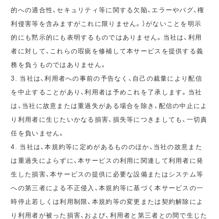
的への適合性、セキュリティ等に関する欠陥、エラーやバグ、権
利侵害等を含みますがこれに限りません。）がないことを明示
的にも黙示的にも表明するものではありません。当社は、利用
者に対して、これらの瑕疵を修補して本サービスを提供する義
務を負うものではありません。
3. 当社は、利用者への事前の予告なく、自己の裁量により配信
を中止することがあり、利用者は予めこれを了承します。当社
は、当社に故意または重過失がある場合を除き、配信の中止によ
り利用者に生じたいかなる損害、損失等につきましても、一切責
任を負いません。
4. 当社は、本規約等に定めがあるもののほか、当社の故意また
は重過失によらずに、本サービスの利用に関連して利用者に発
生した損害、本サービスの提供に必要な設備またはシステム等
への第三者による不正侵入、本規約等に基づく本サービスの一
時停止若しくは利用制限、本規約等の変更または契約解除によ
り利用者が被った損害、および、利用者と第三者との間で生じた