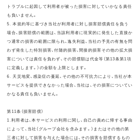
トラブルに起因して利用者が被った損害に対していかなる責任
も負いません。
5. 本規約等に基づき当社が利用者に対し損害賠償責任を負う
場合、損害賠償の範囲は、当該利用者に現実的に発生した直接か
つ通常の損害の範囲に限られ、逸失利益、当社の予見の有無を問
わず発生した特別損害、付随的損害、間接的損害その他の拡大損
害については責任を負わず、その賠償額は代金等（第13条第1項
に定義します。）の金額を上限とします。
6. 天災地変、感染症の蔓延、その他の不可抗力により、当社が本
サービスを提供できなかった場合、当社は、その損害についてい
かなる責任も負いません。
第11条（損害賠償）
1.利用者は、本サービスの利用に関し、自己の責めに帰する事由
によって、当社（グループ会社を含みます。）またはその他の第
三者に対して損害を与えた場合には、その損害を賠償するもの