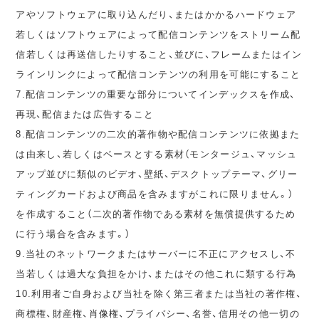
アやソフトウェアに取り込んだり、またはかかるハードウェア
若しくはソフトウェアによって配信コンテンツをストリーム配
信若しくは再送信したりすること、並びに、フレームまたはイン
ラインリンクによって配信コンテンツの利用を可能にすること
7.配信コンテンツの重要な部分についてインデックスを作成、
再現、配信または広告すること
8.配信コンテンツの二次的著作物や配信コンテンツに依拠また
は由来し、若しくはベースとする素材（モンタージュ、マッシュ
アップ並びに類似のビデオ、壁紙、デスクトップテーマ、グリー
ティングカードおよび商品を含みますがこれに限りません。）
を作成すること（二次的著作物である素材を無償提供するため
に行う場合を含みます。）
9.当社のネットワークまたはサーバーに不正にアクセスし、不
当若しくは過大な負担をかけ、またはその他これに類する行為
10.利用者ご自身および当社を除く第三者または当社の著作権、
商標権、財産権、肖像権、プライバシー、名誉、信用その他一切の