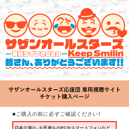
サザンオールスターズ 特別ライブ 2020
「Keep Smilin’～皆さん、ありがとうございます!!～」
2020.06.25 Thu 20:00 Start at 横浜アリーナ
■ご購入の前に必ずご確認ください！
◎本公演は、お手持ちのPCやスマートフォンなど