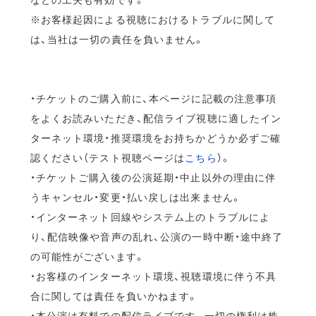
※お客様起因による視聴におけるトラブルに関して
は、当社は一切の責任を負いません。
・チケットのご購入前に、本ページに記載の注意事項
をよくお読みいただき、配信ライブ視聴に適したイン
ターネット環境・推奨環境をお持ちかどうか必ずご確
認ください（テスト視聴ページは
こちら
）。
・チケットご購入後の公演延期・中止以外の理由に伴
うキャンセル・変更・払い戻しは出来ません。
・インターネット回線やシステム上のトラブルによ
り、配信映像や音声の乱れ、公演の一時中断・途中終了
の可能性がございます。
・お客様のインターネット環境、視聴環境に伴う不具
合に関しては責任を負いかねます。
・本公演は有料での配信ライブです。一切の権利は株