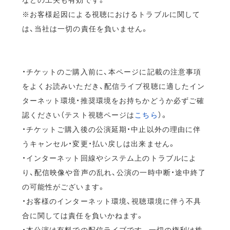
※お客様起因による視聴におけるトラブルに関して
は、当社は一切の責任を負いません。
・チケットのご購入前に、本ページに記載の注意事項
をよくお読みいただき、配信ライブ視聴に適したイン
ターネット環境・推奨環境をお持ちかどうか必ずご確
認ください（テスト視聴ページは
こちら
）。
・チケットご購入後の公演延期・中止以外の理由に伴
うキャンセル・変更・払い戻しは出来ません。
・インターネット回線やシステム上のトラブルによ
り、配信映像や音声の乱れ、公演の一時中断・途中終了
の可能性がございます。
・お客様のインターネット環境、視聴環境に伴う不具
合に関しては責任を負いかねます。
・本公演は有料での配信ライブです。一切の権利は株