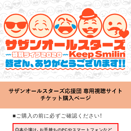
サザンオールスターズ 特別ライブ 2020
「Keep Smilin’～皆さん、ありがとうございます!!～」
2020.06.25 Thu 20:00 Start at 横浜アリーナ
■ご購入の前に必ずご確認ください！
◎本公演は、お手持ちのPCやスマートフォンなど