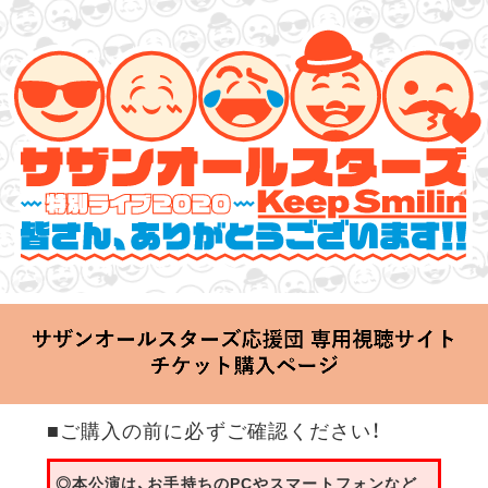
サザンオールスターズ 特別ライブ 2020
「Keep Smilin’～皆さん、ありがとうございます!!～」
2020.06.25 Thu 20:00 Start at 横浜アリーナ
■ご購入の前に必ずご確認ください！
◎本公演は、お手持ちのPCやスマートフォンなど