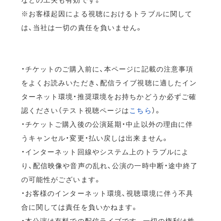
※お客様起因による視聴におけるトラブルに関して
は、当社は一切の責任を負いません。
・チケットのご購入前に、本ページに記載の注意事項
をよくお読みいただき、配信ライブ視聴に適したイン
ターネット環境・推奨環境をお持ちかどうか必ずご確
認ください（テスト視聴ページは
こちら
）。
・チケットご購入後の公演延期・中止以外の理由に伴
うキャンセル・変更・払い戻しは出来ません。
・インターネット回線やシステム上のトラブルによ
り、配信映像や音声の乱れ、公演の一時中断・途中終了
の可能性がございます。
・お客様のインターネット環境、視聴環境に伴う不具
合に関しては責任を負いかねます。
・本公演は有料での配信ライブです。一切の権利は株