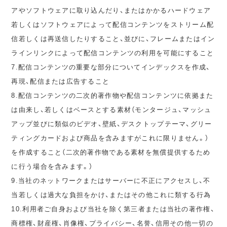
アやソフトウェアに取り込んだり、またはかかるハードウェア
若しくはソフトウェアによって配信コンテンツをストリーム配
信若しくは再送信したりすること、並びに、フレームまたはイン
ラインリンクによって配信コンテンツの利用を可能にすること
7.配信コンテンツの重要な部分についてインデックスを作成、
再現、配信または広告すること
8.配信コンテンツの二次的著作物や配信コンテンツに依拠また
は由来し、若しくはベースとする素材（モンタージュ、マッシュ
アップ並びに類似のビデオ、壁紙、デスクトップテーマ、グリー
ティングカードおよび商品を含みますがこれに限りません。）
を作成すること（二次的著作物である素材を無償提供するため
に行う場合を含みます。）
9.当社のネットワークまたはサーバーに不正にアクセスし、不
当若しくは過大な負担をかけ、またはその他これに類する行為
10.利用者ご自身および当社を除く第三者または当社の著作権、
商標権、財産権、肖像権、プライバシー、名誉、信用その他一切の