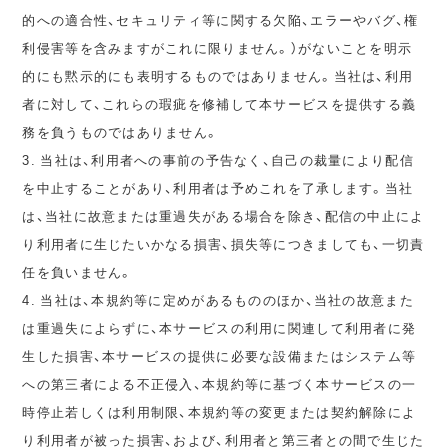
的への適合性、セキュリティ等に関する欠陥、エラーやバグ、権
利侵害等を含みますがこれに限りません。）がないことを明示
的にも黙示的にも表明するものではありません。当社は、利用
者に対して、これらの瑕疵を修補して本サービスを提供する義
務を負うものではありません。
3. 当社は、利用者への事前の予告なく、自己の裁量により配信
を中止することがあり、利用者は予めこれを了承します。当社
は、当社に故意または重過失がある場合を除き、配信の中止によ
り利用者に生じたいかなる損害、損失等につきましても、一切責
任を負いません。
4. 当社は、本規約等に定めがあるもののほか、当社の故意また
は重過失によらずに、本サービスの利用に関連して利用者に発
生した損害、本サービスの提供に必要な設備またはシステム等
への第三者による不正侵入、本規約等に基づく本サービスの一
時停止若しくは利用制限、本規約等の変更または契約解除によ
り利用者が被った損害、および、利用者と第三者との間で生じた