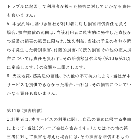
トラブルに起因して利用者が被った損害に対していかなる責任
も負いません。
5. 本規約等に基づき当社が利用者に対し損害賠償責任を負う
場合、損害賠償の範囲は、当該利用者に現実的に発生した直接か
つ通常の損害の範囲に限られ、逸失利益、当社の予見の有無を問
わず発生した特別損害、付随的損害、間接的損害その他の拡大損
害については責任を負わず、その賠償額は代金等（第13条第1項
に定義します。）の金額を上限とします。
6. 天災地変、感染症の蔓延、その他の不可抗力により、当社が本
サービスを提供できなかった場合、当社は、その損害についてい
かなる責任も負いません。
第11条（損害賠償）
1.利用者は、本サービスの利用に関し、自己の責めに帰する事由
によって、当社（グループ会社を含みます。）またはその他の第
三者に対して損害を与えた場合には、その損害を賠償するもの