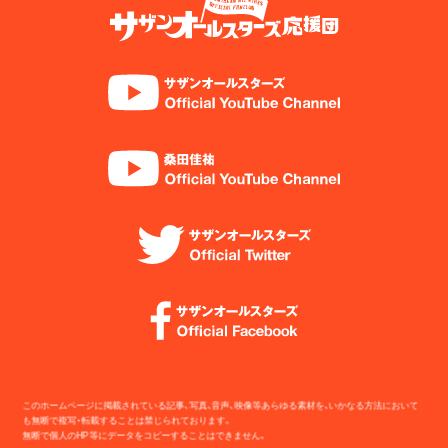
このホームページに掲載されている記事、写真、音声、映像等あらゆる素材を、いかなる方法において
も無断で複写・転載することは禁じられております。
無断で個人のHP等にデータをコピーすることはできません。