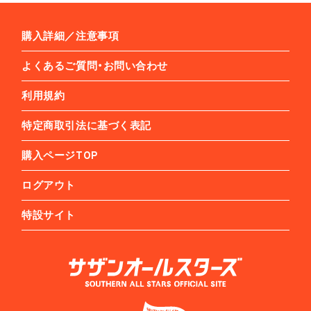
購入詳細／注意事項
よくあるご質問・お問い合わせ
利用規約
特定商取引法に基づく表記
購入ページTOP
ログアウト
特設サイト