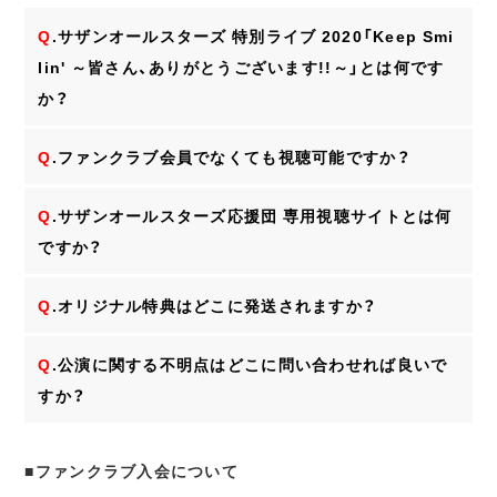
Q
.サザンオールスターズ 特別ライブ 2020「Keep Smi
lin' ～皆さん、ありがとうございます!!～」とは何です
か？
Q
.ファンクラブ会員でなくても視聴可能ですか？
Q
.サザンオールスターズ応援団 専用視聴サイトとは何
ですか？
Q
.オリジナル特典はどこに発送されますか？
Q
.公演に関する不明点はどこに問い合わせれば良いで
すか？
■ファンクラブ入会について