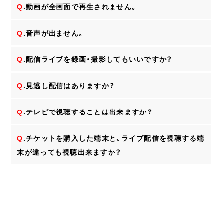
Q
.動画が全画面で再生されません。
Q
.音声が出ません。
Q
.配信ライブを録画・撮影してもいいですか？
Q
.見逃し配信はありますか？
Q
.テレビで視聴することは出来ますか？
Q
.チケットを購入した端末と、ライブ配信を視聴する端
末が違っても視聴出来ますか？