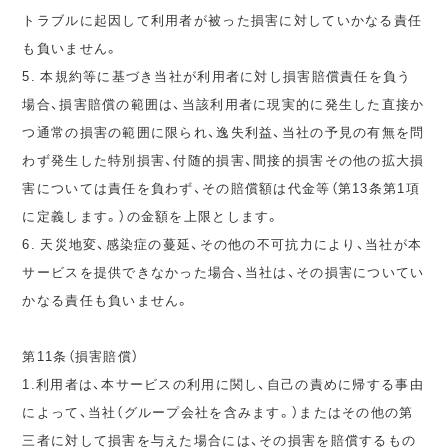
トラブルに起因して利用者が被った損害に対していかなる責任
も負いません。
5. 本規約等に基づき当社が利用者に対し損害賠償責任を負う
場合、損害賠償の範囲は、当該利用者に現実的に発生した直接か
つ通常の損害の範囲に限られ、逸失利益、当社の予見の有無を問
わず発生した特別損害、付随的損害、間接的損害その他の拡大損
害については責任を負わず、その賠償額は代金等（第13条第1項
に定義します。）の金額を上限とします。
6. 天災地変、感染症の蔓延、その他の不可抗力により、当社が本
サービスを提供できなかった場合、当社は、その損害についてい
かなる責任も負いません。
第11条（損害賠償）
1.利用者は、本サービスの利用に関し、自己の責めに帰する事由
によって、当社（グループ会社を含みます。）またはその他の第
三者に対して損害を与えた場合には、その損害を賠償するもの