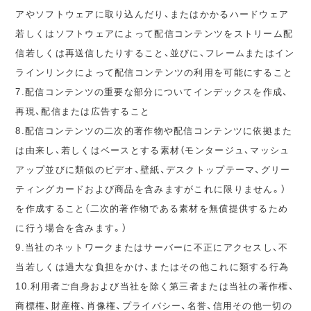
アやソフトウェアに取り込んだり、またはかかるハードウェア
若しくはソフトウェアによって配信コンテンツをストリーム配
信若しくは再送信したりすること、並びに、フレームまたはイン
ラインリンクによって配信コンテンツの利用を可能にすること
7.配信コンテンツの重要な部分についてインデックスを作成、
再現、配信または広告すること
8.配信コンテンツの二次的著作物や配信コンテンツに依拠また
は由来し、若しくはベースとする素材（モンタージュ、マッシュ
アップ並びに類似のビデオ、壁紙、デスクトップテーマ、グリー
ティングカードおよび商品を含みますがこれに限りません。）
を作成すること（二次的著作物である素材を無償提供するため
に行う場合を含みます。）
9.当社のネットワークまたはサーバーに不正にアクセスし、不
当若しくは過大な負担をかけ、またはその他これに類する行為
10.利用者ご自身および当社を除く第三者または当社の著作権、
商標権、財産権、肖像権、プライバシー、名誉、信用その他一切の