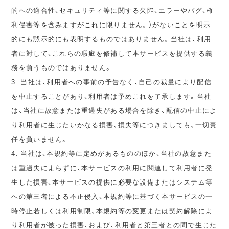
的への適合性、セキュリティ等に関する欠陥、エラーやバグ、権
利侵害等を含みますがこれに限りません。）がないことを明示
的にも黙示的にも表明するものではありません。当社は、利用
者に対して、これらの瑕疵を修補して本サービスを提供する義
務を負うものではありません。
3. 当社は、利用者への事前の予告なく、自己の裁量により配信
を中止することがあり、利用者は予めこれを了承します。当社
は、当社に故意または重過失がある場合を除き、配信の中止によ
り利用者に生じたいかなる損害、損失等につきましても、一切責
任を負いません。
4. 当社は、本規約等に定めがあるもののほか、当社の故意また
は重過失によらずに、本サービスの利用に関連して利用者に発
生した損害、本サービスの提供に必要な設備またはシステム等
への第三者による不正侵入、本規約等に基づく本サービスの一
時停止若しくは利用制限、本規約等の変更または契約解除によ
り利用者が被った損害、および、利用者と第三者との間で生じた