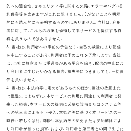
的への適合性、セキュリティ等に関する欠陥、エラーやバグ、権
利侵害等を含みますがこれに限りません。）がないことを明示
的にも黙示的にも表明するものではありません。当社は、利用
者に対して、これらの瑕疵を修補して本サービスを提供する義
務を負うものではありません。
3. 当社は、利用者への事前の予告なく、自己の裁量により配信
を中止することがあり、利用者は予めこれを了承します。当社
は、当社に故意または重過失がある場合を除き、配信の中止によ
り利用者に生じたいかなる損害、損失等につきましても、一切責
任を負いません。
4. 当社は、本規約等に定めがあるもののほか、当社の故意また
は重過失によらずに、本サービスの利用に関連して利用者に発
生した損害、本サービスの提供に必要な設備またはシステム等
への第三者による不正侵入、本規約等に基づく本サービスの一
時停止若しくは利用制限、本規約等の変更または契約解除によ
り利用者が被った損害、および、利用者と第三者との間で生じた