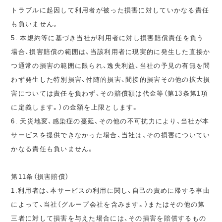
トラブルに起因して利用者が被った損害に対していかなる責任
も負いません。
5. 本規約等に基づき当社が利用者に対し損害賠償責任を負う
場合、損害賠償の範囲は、当該利用者に現実的に発生した直接か
つ通常の損害の範囲に限られ、逸失利益、当社の予見の有無を問
わず発生した特別損害、付随的損害、間接的損害その他の拡大損
害については責任を負わず、その賠償額は代金等（第13条第1項
に定義します。）の金額を上限とします。
6. 天災地変、感染症の蔓延、その他の不可抗力により、当社が本
サービスを提供できなかった場合、当社は、その損害についてい
かなる責任も負いません。
第11条（損害賠償）
1.利用者は、本サービスの利用に関し、自己の責めに帰する事由
によって、当社（グループ会社を含みます。）またはその他の第
三者に対して損害を与えた場合には、その損害を賠償するもの