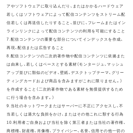
アやソフトウェアに取り込んだり、またはかかるハードウェア
若しくはソフトウェアによって配信コンテンツをストリーム配
信若しくは再送信したりすること、並びに、フレームまたはイン
ラインリンクによって配信コンテンツの利用を可能にすること
7.配信コンテンツの重要な部分についてインデックスを作成、
再現、配信または広告すること
8.配信コンテンツの二次的著作物や配信コンテンツに依拠また
は由来し、若しくはベースとする素材（モンタージュ、マッシュ
アップ並びに類似のビデオ、壁紙、デスクトップテーマ、グリー
ティングカードおよび商品を含みますがこれに限りません。）
を作成すること（二次的著作物である素材を無償提供するため
に行う場合を含みます。）
9.当社のネットワークまたはサーバーに不正にアクセスし、不
当若しくは過大な負担をかけ、またはその他これに類する行為
10.利用者ご自身および当社を除く第三者または当社の著作権、
商標権、財産権、肖像権、プライバシー、名誉、信用その他一切の