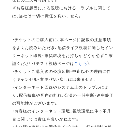
※お客様起因による視聴におけるトラブルに関して
は、当社は一切の責任を負いません。
・チケットのご購入前に、本ページに記載の注意事項
をよくお読みいただき、配信ライブ視聴に適したイン
ターネット環境・推奨環境をお持ちかどうか必ずご確
認ください（テスト視聴ページは
こちら
）。
・チケットご購入後の公演延期・中止以外の理由に伴
うキャンセル・変更・払い戻しは出来ません。
・インターネット回線やシステム上のトラブルによ
り、配信映像や音声の乱れ、公演の一時中断・途中終了
の可能性がございます。
・お客様のインターネット環境、視聴環境に伴う不具
合に関しては責任を負いかねます。
・本公演は有料での配信ライブです。一切の権利は株