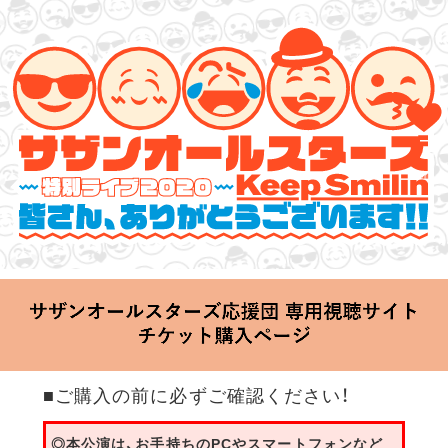
サザンオールスターズ 特別ライブ 2020
「Keep Smilin’～皆さん、ありがとうございます!!～」
2020.06.25 Thu 20:00 Start at 横浜アリーナ
■ご購入の前に必ずご確認ください！
◎本公演は、お手持ちのPCやスマートフォンなど