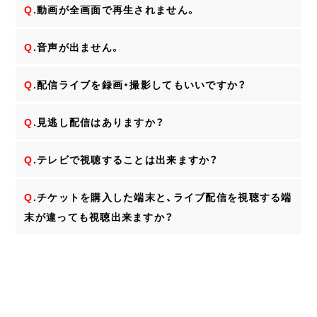
Q
.動画が全画面で再生されません。
Q
.音声が出ません。
Q
.配信ライブを録画・撮影してもいいですか？
Q
.見逃し配信はありますか？
Q
.テレビで視聴することは出来ますか？
Q
.チケットを購入した端末と、ライブ配信を視聴する端
末が違っても視聴出来ますか？