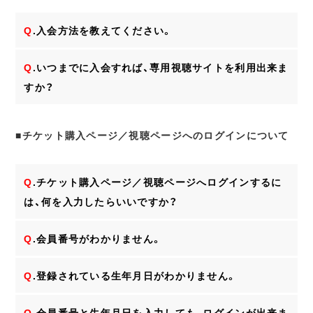
Q
.入会方法を教えてください。
Q
.いつまでに入会すれば、専用視聴サイトを利用出来ま
すか？
■チケット購入ページ／視聴ページへのログインについて
Q
.チケット購入ページ／視聴ページへログインするに
は、何を入力したらいいですか？
Q
.会員番号がわかりません。
Q
.登録されている生年月日がわかりません。
Q
.会員番号と生年月日を入力しても、ログインが出来ま