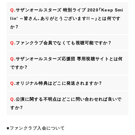
Q
.サザンオールスターズ 特別ライブ 2020「Keep Smi
lin' ～皆さん、ありがとうございます!!～」とは何です
か？
Q
.ファンクラブ会員でなくても視聴可能ですか？
Q
.サザンオールスターズ応援団 専用視聴サイトとは何
ですか？
Q
.オリジナル特典はどこに発送されますか？
Q
.公演に関する不明点はどこに問い合わせれば良いで
すか？
■ファンクラブ入会について