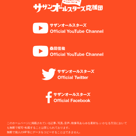
このホームページに掲載されている記事、写真、音声、映像等あらゆる素材を、いかなる方法において
も無断で複写・転載することは禁じられております。
無断で個人のHP等にデータをコピーすることはできません。