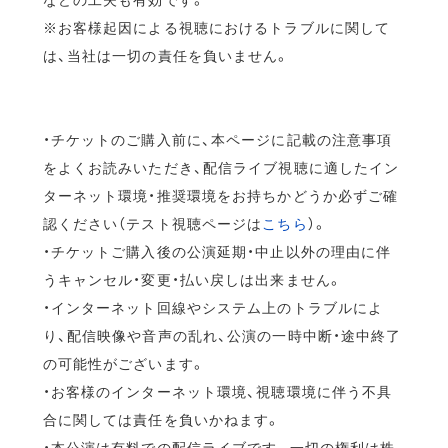
※お客様起因による視聴におけるトラブルに関して
は、当社は一切の責任を負いません。
・チケットのご購入前に、本ページに記載の注意事項
をよくお読みいただき、配信ライブ視聴に適したイン
ターネット環境・推奨環境をお持ちかどうか必ずご確
認ください（テスト視聴ページは
こちら
）。
・チケットご購入後の公演延期・中止以外の理由に伴
うキャンセル・変更・払い戻しは出来ません。
・インターネット回線やシステム上のトラブルによ
り、配信映像や音声の乱れ、公演の一時中断・途中終了
の可能性がございます。
・お客様のインターネット環境、視聴環境に伴う不具
合に関しては責任を負いかねます。
・本公演は有料での配信ライブです。一切の権利は株