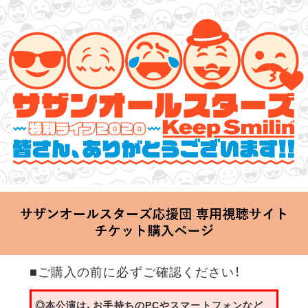
サザンオールスターズ 特別ライブ 2020
「Keep Smilin’～皆さん、ありがとうございます!!～」
2020.06.25 Thu 20:00 Start at 横浜アリーナ
■ご購入の前に必ずご確認ください！
◎本公演は、お手持ちのPCやスマートフォンなど