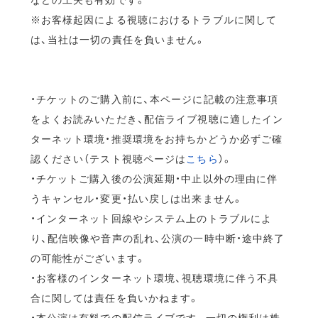
※お客様起因による視聴におけるトラブルに関して
は、当社は一切の責任を負いません。
・チケットのご購入前に、本ページに記載の注意事項
をよくお読みいただき、配信ライブ視聴に適したイン
ターネット環境・推奨環境をお持ちかどうか必ずご確
認ください（テスト視聴ページは
こちら
）。
・チケットご購入後の公演延期・中止以外の理由に伴
うキャンセル・変更・払い戻しは出来ません。
・インターネット回線やシステム上のトラブルによ
り、配信映像や音声の乱れ、公演の一時中断・途中終了
の可能性がございます。
・お客様のインターネット環境、視聴環境に伴う不具
合に関しては責任を負いかねます。
・本公演は有料での配信ライブです。一切の権利は株