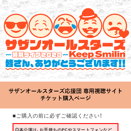
サザンオールスターズ 特別ライブ 2020
「Keep Smilin’～皆さん、ありがとうございます!!～」
2020.06.25 Thu 20:00 Start at 横浜アリーナ
■ご購入の前に必ずご確認ください！
◎本公演は、お手持ちのPCやスマートフォンなど