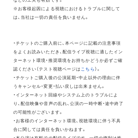
※お客様起因による視聴におけるトラブルに関して
は、当社は一切の責任を負いません。
・チケットのご購入前に、本ページに記載の注意事項
をよくお読みいただき、配信ライブ視聴に適したイン
ターネット環境・推奨環境をお持ちかどうか必ずご確
認ください（テスト視聴ページは
こちら
）。
・チケットご購入後の公演延期・中止以外の理由に伴
うキャンセル・変更・払い戻しは出来ません。
・インターネット回線やシステム上のトラブルによ
り、配信映像や音声の乱れ、公演の一時中断・途中終了
の可能性がございます。
・お客様のインターネット環境、視聴環境に伴う不具
合に関しては責任を負いかねます。
・本公演は有料での配信ライブです。一切の権利は株