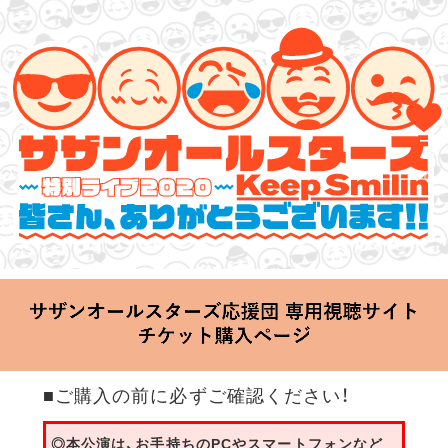
サザンオールスターズ 特別ライブ 2020
「Keep Smilin’～皆さん、ありがとうございます!!～」
2020.06.25 Thu 20:00 Start at 横浜アリーナ
■ご購入の前に必ずご確認ください！
◎本公演は、お手持ちのPCやスマートフォンなど