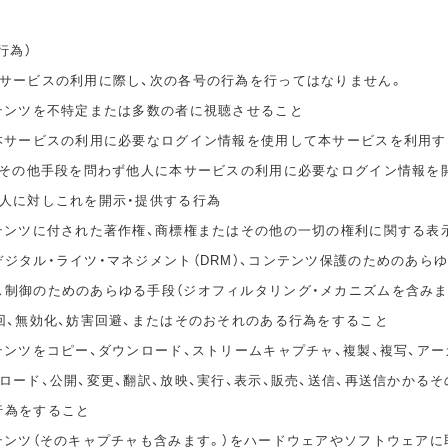
行為）
本サービスの利用に際し、次の各号の行為を行ってはなりません。
ンテンツを不特定または多数の者に視聴させること
の本サービスの利用に必要なログイン情報を使用して本サービスを利用す
無償その他手段を問わず他人に本サービスの利用に必要なログイン情報を
他人に対しこれを開示・提供する行為
ンテンツに付された著作権、商標権またはその他の一切の権利に関する表
ジタル・ライツ・マネジメント（DRM）、コンテンツ保護のためのあら
ス制御のためのあらゆる手段（ジオフィルタリング・メカニズムを含みま
回、無効化、妨害回避、またはそのおそれのある行為をすること
テンツをコピー、ダウンロード、ストリームキャプチャ、複製、複写、アー
ロード、公開、変更、翻訳、放映、実行、表示、販売、送信、再送信かかる
行為をすること
ンテンツ（そのキャプチャも含みます。）をハードウェアやソフトウェアに