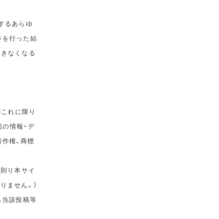
するあらゆ
等を行った結
できなくなる
がこれに限り
切の情報・デ
著作権、商標
に則り本サイ
りません。）
ら当該投稿等