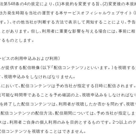
民法第548条の4の規定により、(1)本規約を変更する旨、(2)変更後の本
の効力発生時期を当社の運営する本サービスオフィシャルウェブサイト（
ます。）、その他当社が判断する方法で表示して周知することにより、予
ことがあります。但し、利用者に重要な影響を与える場合には、事前に
するものとします。
ービスの利用申込みおよび利用）
スが提供する配信映像（以下「配信コンテンツ」といいます。）を視聴する
て、視聴申込みをしなければなりません。
ビスにおいて、配信コンテンツは予め当社が指定する日時に配信されます
聴可能な時間帯であることを予め確認の上、視聴申込みをしなければな
間を終了した配信コンテンツは、利用者が視聴したか否かを問わず、視聴
。配信コンテンツの配信方法、配信期間については、予め当社が指定しま
ビスは、利用者ご自身の個人利用のみを目的とするものです。2つ以上の
配信コンテンツを視聴することはできません。