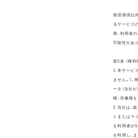
推奨環境以
るサービス
果、利用者
可能性があ
第5条 （権利
1.本サービ
ません。）、
ータ（当社
権、肖像権
2.当社は
トまたはラ
を利用者が
を利用し、