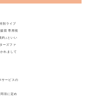
 特別ライブ
応援団 専用視
規約」といい
ターズファ
おかれまして
本サービスの
は同項に定め