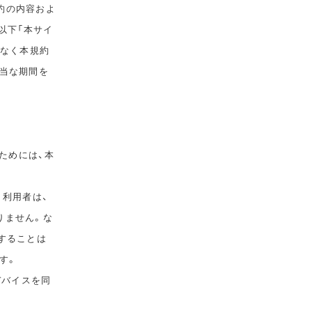
規約の内容およ
以下「本サイ
告なく本規約
相当な期間を
ためには、本
。利用者は、
りません。な
することは
す。
デバイスを同