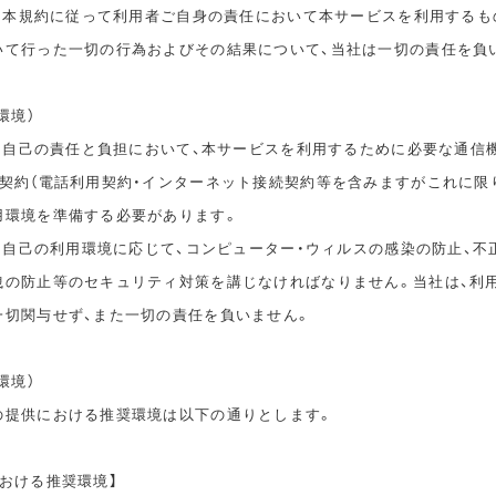
は、本規約に従って利用者ご自身の責任において本サービスを利用するも
いて行った一切の行為およびその結果について、当社は一切の責任を負
環境）
は、自己の責任と負担において、本サービスを利用するために必要な通信
信契約（電話利用契約・インターネット接続契約等を含みますがこれに限
用環境を準備する必要があります。
は、自己の利用環境に応じて、コンピューター・ウィルスの感染の防止、不
洩の防止等のセキュリティ対策を講じなければなりません。当社は、利
一切関与せず、また一切の責任を負いません。
環境）
の提供における推奨環境は以下の通りとします。
おける推奨環境】