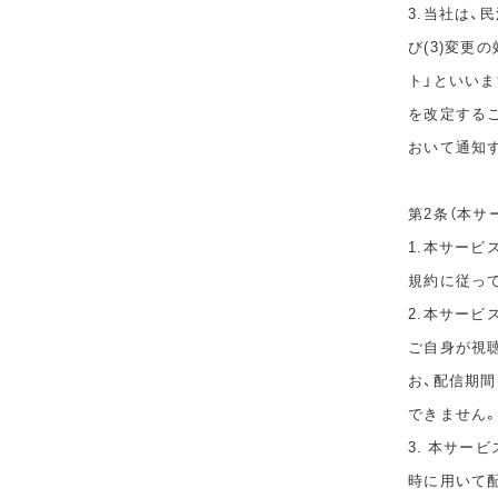
3.当社は、
び(3)変更
ト」といい
を改定する
おいて通知
第2条（本サ
1.本サービ
規約に従っ
2.本サー
ご自身が視
お、配信期
できません
3. 本サー
時に用いて