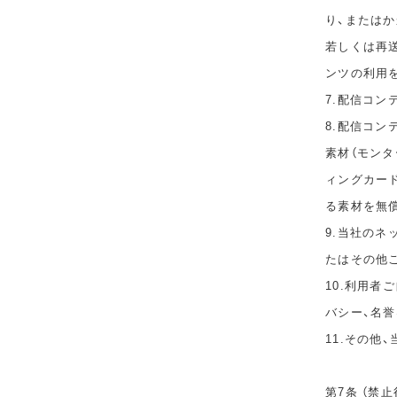
り、または
若しくは再
ンツの利用
7.配信コ
8.配信コ
素材（モン
ィングカー
る素材を無
9.当社の
たはその他
10.利用者
バシー、名
11.その他
第7条 （禁