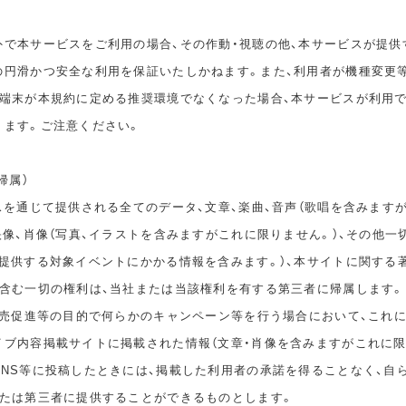
外で本サービスをご利用の場合、その作動・視聴の他、本サービスが提供
の円滑かつ安全な利用を保証いたしかねます。また、利用者が機種変更
の端末が本規約に定める推奨環境でなくなった場合、本サービスが利用
ります。ご注意ください。
帰属）
スを通じて提供される全てのデータ、文章、楽曲、音声（歌唱を含みます
映像、肖像（写真、イラストを含みますがこれに限りません。）、その他一
が提供する対象イベントにかかる情報を含みます。）、本サイトに関する
を含む一切の権利は、当社または当該権利を有する第三者に帰属します。
、販売促進等の目的で何らかのキャンペーン等を行う場合において、これ
イブ内容掲載サイトに掲載された情報（文章・肖像を含みますがこれに限
SNS等に投稿したときには、掲載した利用者の承諾を得ることなく、自
または第三者に提供することができるものとします。