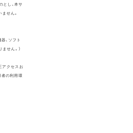
のとし、本サ
いません。
機器、ソフト
りません。）
正アクセスお
用者の利用環