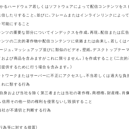
かかるハードウェア若しくはソフトウェアによって配信コンテンツをス
送信したりすること、並びに、フレームまたはインラインリンクによっ
を可能にすること
ンテンツの重要な部分についてインデックスを作成、再現、配信または広
ンテンツの二次的著作物や配信コンテンツに依拠または由来し、若しくは
タージュ、マッシュアップ並びに類似のビデオ、壁紙、デスクトップテー
ドおよび商品を含みますがこれに限りません。）を作成すること（二次的
償提供するために行う場合を含みます。）
ネットワークまたはサーバーに不正にアクセスし、不当若しくは過大な負
これに類する行為
ご自身および当社を除く第三者または当社の著作権、商標権、財産権、肖
誉、信用その他一切の権利を侵害ないし毀損すること
、当社が不適切と判断する行為
止行為等に対する措置）