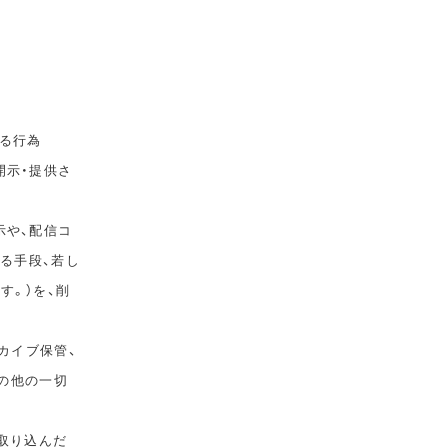
る行為
開示・提供さ
示や、配信コ
ゆる手段、若し
す。）を、削
カイブ保管、
その他の一切
取り込んだ