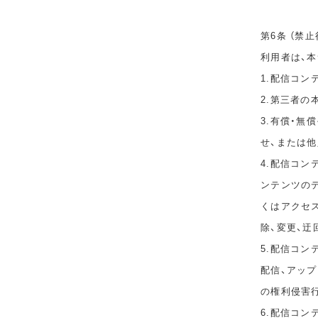
第6条 （禁止
利用者は、
1.配信コ
2.第三者
3.有償・
せ、または
4.配信コ
ンテンツのデ
くはアクセ
除、変更、迂
5.配信コン
配信、アップ
の権利侵害
6.配信コ