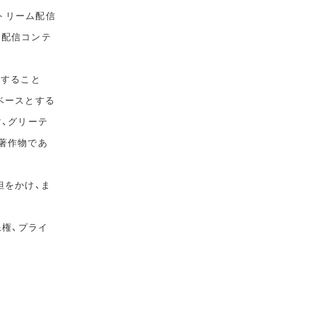
トリーム配信
て配信コンテ
告すること
ベースとする
マ、グリーテ
著作物であ
担をかけ、ま
像権、プライ