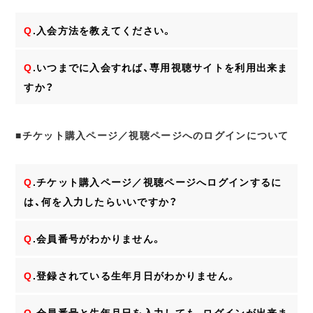
Q
.入会方法を教えてください。
Q
.いつまでに入会すれば、専用視聴サイトを利用出来ま
すか？
■チケット購入ページ／視聴ページへのログインについて
Q
.チケット購入ページ／視聴ページへログインするに
は、何を入力したらいいですか？
Q
.会員番号がわかりません。
Q
.登録されている生年月日がわかりません。
Q
.会員番号と生年月日を入力しても、ログインが出来ま