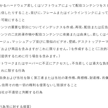
かかるハードウェア若しくはソフトウェアによって配信コンテンツをス
送信したりすること、並びに、フレームまたはインラインリンクによっ
を可能にすること
ンテンツの重要な部分についてインデックスを作成、再現、配信または広
ンテンツの二次的著作物や配信コンテンツに依拠または由来し、若しくは
タージュ、マッシュアップ並びに類似のビデオ、壁紙、デスクトップテー
ドおよび商品を含みますがこれに限りません。）を作成すること（二次的
償提供するために行う場合を含みます。）
ネットワークまたはサーバーに不正にアクセスし、不当若しくは過大な負
これに類する行為
ご自身および当社を除く第三者または当社の著作権、商標権、財産権、肖
誉、信用その他一切の権利を侵害ないし毀損すること
、当社が不適切と判断する行為
止行為等に対する措置）