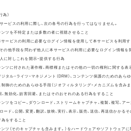
行為）
本サービスの利用に際し、次の各号の行為を行ってはなりません。
ンテンツを不特定または多数の者に視聴させること
の本サービスの利用に必要なログイン情報を使用して本サービスを利用す
無償その他手段を問わず他人に本サービスの利用に必要なログイン情報を
他人に対しこれを開示・提供する行為
ンテンツに付された著作権、商標権またはその他の一切の権利に関する表
ジタル・ライツ・マネジメント（DRM）、コンテンツ保護のためのあら
ス制御のためのあらゆる手段（ジオフィルタリング・メカニズムを含みま
回、無効化、妨害回避、またはそのおそれのある行為をすること
テンツをコピー、ダウンロード、ストリームキャプチャ、複製、複写、アー
ロード、公開、変更、翻訳、放映、実行、表示、販売、送信、再送信かかる
行為をすること
ンテンツ（そのキャプチャも含みます。）をハードウェアやソフトウェアに