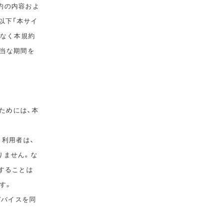
規約の内容およ
以下「本サイ
告なく本規約
相当な期間を
ためには、本
。利用者は、
りません。な
することは
す。
デバイスを同