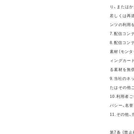
り、または
若しくは再
ンツの利用
7.配信コ
8.配信コ
素材（モン
ィングカー
る素材を無
9.当社の
たはその他
10.利用者
バシー、名
11.その他
第7条 （禁