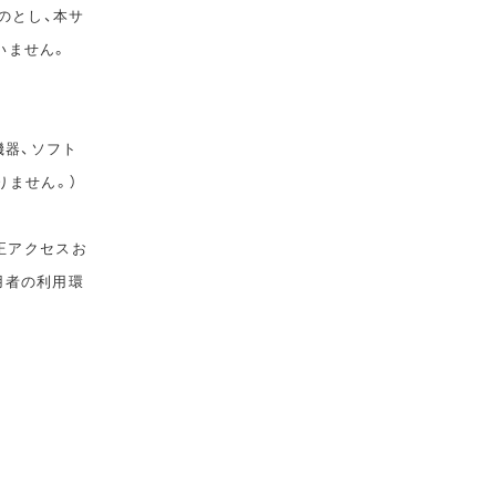
のとし、本サ
いません。
機器、ソフト
りません。）
正アクセスお
用者の利用環