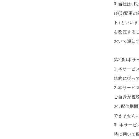
3.当社は、
び(3)変更
ト」といい
を改定する
おいて通知
第2条（本サ
1.本サービ
規約に従っ
2.本サー
ご自身が視
お、配信期
できません
3. 本サー
時に用いて