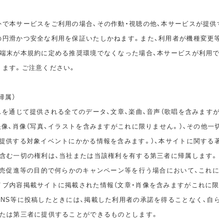
外で本サービスをご利用の場合、その作動・視聴の他、本サービスが提供
の円滑かつ安全な利用を保証いたしかねます。また、利用者が機種変更
の端末が本規約に定める推奨環境でなくなった場合、本サービスが利用
ります。ご注意ください。
帰属）
スを通じて提供される全てのデータ、文章、楽曲、音声（歌唱を含みます
映像、肖像（写真、イラストを含みますがこれに限りません。）、その他一
が提供する対象イベントにかかる情報を含みます。）、本サイトに関する
を含む一切の権利は、当社または当該権利を有する第三者に帰属します。
、販売促進等の目的で何らかのキャンペーン等を行う場合において、これ
イブ内容掲載サイトに掲載された情報（文章・肖像を含みますがこれに限
SNS等に投稿したときには、掲載した利用者の承諾を得ることなく、自
または第三者に提供することができるものとします。