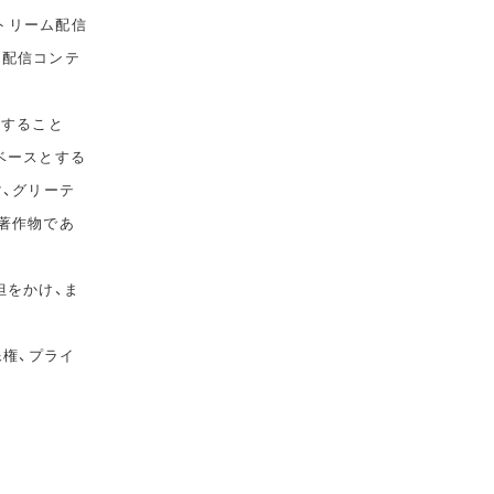
トリーム配信
て配信コンテ
告すること
ベースとする
マ、グリーテ
著作物であ
担をかけ、ま
像権、プライ