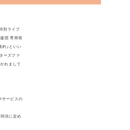
 特別ライブ
応援団 専用視
規約」といい
ターズファ
おかれまして
本サービスの
は同項に定め