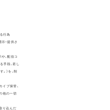
る行為
開示・提供さ
示や、配信コ
ゆる手段、若し
す。）を、削
カイブ保管、
その他の一切
取り込んだ