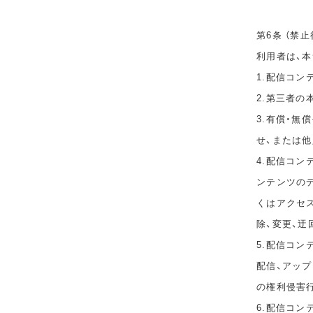
第6条 （禁止
利用者は、
1.配信コ
2.第三者
3.有償・
せ、または
4.配信コ
ンテンツのデ
くはアクセ
除、変更、迂
5.配信コン
配信、アップ
の権利侵害
6.配信コ