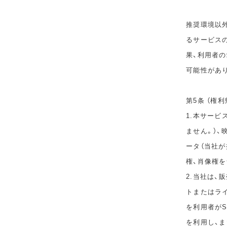
推奨環境以
るサービス
果、利用者
可能性があ
第5条 （権利
1.本サービ
ません。）、
ータ（当社
権、肖像権
2.当社は
トまたはラ
を利用者が
を利用し、