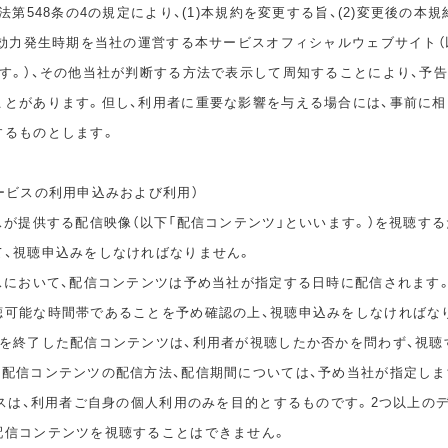
民法第548条の4の規定により、(1)本規約を変更する旨、(2)変更後の本
の効力発生時期を当社の運営する本サービスオフィシャルウェブサイト（
ます。）、その他当社が判断する方法で表示して周知することにより、予
ことがあります。但し、利用者に重要な影響を与える場合には、事前に
するものとします。
ービスの利用申込みおよび利用）
スが提供する配信映像（以下「配信コンテンツ」といいます。）を視聴する
て、視聴申込みをしなければなりません。
ビスにおいて、配信コンテンツは予め当社が指定する日時に配信されます
聴可能な時間帯であることを予め確認の上、視聴申込みをしなければな
間を終了した配信コンテンツは、利用者が視聴したか否かを問わず、視聴
。配信コンテンツの配信方法、配信期間については、予め当社が指定しま
ビスは、利用者ご自身の個人利用のみを目的とするものです。2つ以上の
配信コンテンツを視聴することはできません。