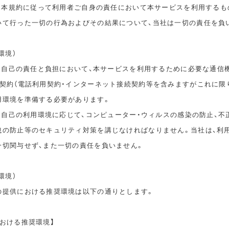
は、本規約に従って利用者ご自身の責任において本サービスを利用するも
いて行った一切の行為およびその結果について、当社は一切の責任を負
環境）
は、自己の責任と負担において、本サービスを利用するために必要な通信
信契約（電話利用契約・インターネット接続契約等を含みますがこれに限
用環境を準備する必要があります。
は、自己の利用環境に応じて、コンピューター・ウィルスの感染の防止、不
洩の防止等のセキュリティ対策を講じなければなりません。当社は、利
一切関与せず、また一切の責任を負いません。
環境）
の提供における推奨環境は以下の通りとします。
おける推奨環境】