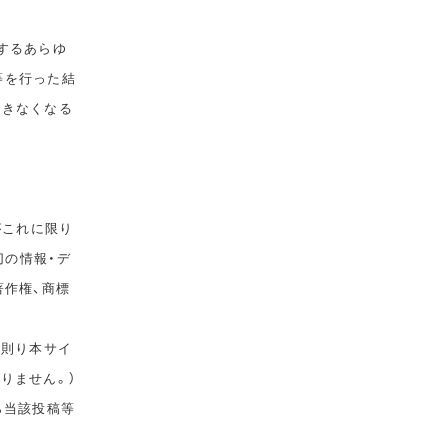
するあらゆ
等を行った結
できなくなる
がこれに限り
切の情報・デ
著作権、商標
に則り本サイ
りません。）
ら当該投稿等