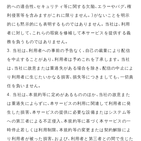
的への適合性、セキュリティ等に関する欠陥、エラーやバグ、権
利侵害等を含みますがこれに限りません。）がないことを明示
的にも黙示的にも表明するものではありません。当社は、利用
者に対して、これらの瑕疵を修補して本サービスを提供する義
務を負うものではありません。
3. 当社は、利用者への事前の予告なく、自己の裁量により配信
を中止することがあり、利用者は予めこれを了承します。当社
は、当社に故意または重過失がある場合を除き、配信の中止によ
り利用者に生じたいかなる損害、損失等につきましても、一切責
任を負いません。
4. 当社は、本規約等に定めがあるもののほか、当社の故意また
は重過失によらずに、本サービスの利用に関連して利用者に発
生した損害、本サービスの提供に必要な設備またはシステム等
への第三者による不正侵入、本規約等に基づく本サービスの一
時停止若しくは利用制限、本規約等の変更または契約解除によ
り利用者が被った損害、および、利用者と第三者との間で生じた