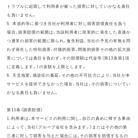
トラブルに起因して利用者が被った損害に対していかなる責任
も負いません。
5. 本規約等に基づき当社が利用者に対し損害賠償責任を負う
場合、損害賠償の範囲は、当該利用者に現実的に発生した直接か
つ通常の損害の範囲に限られ、逸失利益、当社の予見の有無を問
わず発生した特別損害、付随的損害、間接的損害その他の拡大損
害については責任を負わず、その賠償額は代金等（第13条第1項
に定義します。）の金額を上限とします。
6. 天災地変、感染症の蔓延、その他の不可抗力により、当社が本
サービスを提供できなかった場合、当社は、その損害についてい
かなる責任も負いません。
第11条（損害賠償）
1.利用者は、本サービスの利用に関し、自己の責めに帰する事由
によって、当社（グループ会社を含みます。）またはその他の第
三者に対して損害を与えた場合には、その損害を賠償するもの