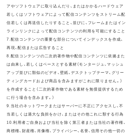
アやソフトウェアに取り込んだり、またはかかるハードウェア
若しくはソフトウェアによって配信コンテンツをストリーム配
信若しくは再送信したりすること、並びに、フレームまたはイン
ラインリンクによって配信コンテンツの利用を可能にすること
7.配信コンテンツの重要な部分についてインデックスを作成、
再現、配信または広告すること
8.配信コンテンツの二次的著作物や配信コンテンツに依拠また
は由来し、若しくはベースとする素材（モンタージュ、マッシュ
アップ並びに類似のビデオ、壁紙、デスクトップテーマ、グリー
ティングカードおよび商品を含みますがこれに限りません。）
を作成すること（二次的著作物である素材を無償提供するため
に行う場合を含みます。）
9.当社のネットワークまたはサーバーに不正にアクセスし、不
当若しくは過大な負担をかけ、またはその他これに類する行為
10.利用者ご自身および当社を除く第三者または当社の著作権、
商標権、財産権、肖像権、プライバシー、名誉、信用その他一切の