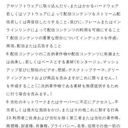
アやソフトウェアに取り込んだり、またはかかるハードウェア
若しくはソフトウェアによって配信コンテンツをストリーム配
信若しくは再送信したりすること、並びに、フレームまたはイン
ラインリンクによって配信コンテンツの利用を可能にすること
7.配信コンテンツの重要な部分についてインデックスを作成、
再現、配信または広告すること
8.配信コンテンツの二次的著作物や配信コンテンツに依拠また
は由来し、若しくはベースとする素材（モンタージュ、マッシュ
アップ並びに類似のビデオ、壁紙、デスクトップテーマ、グリー
ティングカードおよび商品を含みますがこれに限りません。）
を作成すること（二次的著作物である素材を無償提供するため
に行う場合を含みます。）
9.当社のネットワークまたはサーバーに不正にアクセスし、不
当若しくは過大な負担をかけ、またはその他これに類する行為
10.利用者ご自身および当社を除く第三者または当社の著作権、
商標権、財産権、肖像権、プライバシー、名誉、信用その他一切の