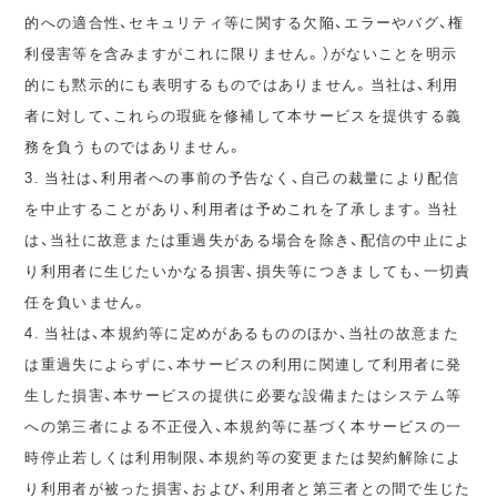
的への適合性、セキュリティ等に関する欠陥、エラーやバグ、権
利侵害等を含みますがこれに限りません。）がないことを明示
的にも黙示的にも表明するものではありません。当社は、利用
者に対して、これらの瑕疵を修補して本サービスを提供する義
務を負うものではありません。
3. 当社は、利用者への事前の予告なく、自己の裁量により配信
を中止することがあり、利用者は予めこれを了承します。当社
は、当社に故意または重過失がある場合を除き、配信の中止によ
り利用者に生じたいかなる損害、損失等につきましても、一切責
任を負いません。
4. 当社は、本規約等に定めがあるもののほか、当社の故意また
は重過失によらずに、本サービスの利用に関連して利用者に発
生した損害、本サービスの提供に必要な設備またはシステム等
への第三者による不正侵入、本規約等に基づく本サービスの一
時停止若しくは利用制限、本規約等の変更または契約解除によ
り利用者が被った損害、および、利用者と第三者との間で生じた