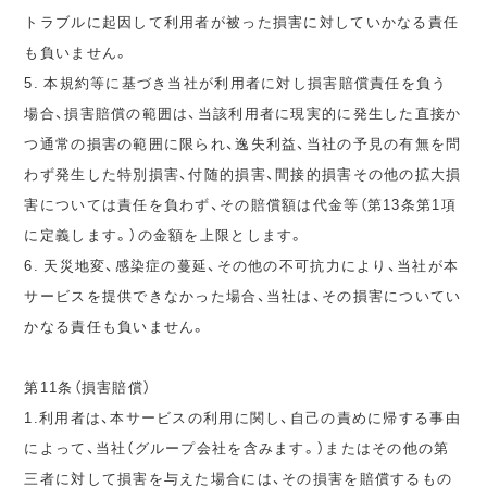
トラブルに起因して利用者が被った損害に対していかなる責任
も負いません。
5. 本規約等に基づき当社が利用者に対し損害賠償責任を負う
場合、損害賠償の範囲は、当該利用者に現実的に発生した直接か
つ通常の損害の範囲に限られ、逸失利益、当社の予見の有無を問
わず発生した特別損害、付随的損害、間接的損害その他の拡大損
害については責任を負わず、その賠償額は代金等（第13条第1項
に定義します。）の金額を上限とします。
6. 天災地変、感染症の蔓延、その他の不可抗力により、当社が本
サービスを提供できなかった場合、当社は、その損害についてい
かなる責任も負いません。
第11条（損害賠償）
1.利用者は、本サービスの利用に関し、自己の責めに帰する事由
によって、当社（グループ会社を含みます。）またはその他の第
三者に対して損害を与えた場合には、その損害を賠償するもの