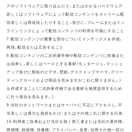
アやソフトウェアに取り込んだり、またはかかるハードウェア
若しくはソフトウェアによって配信コンテンツをストリーム配
信若しくは再送信したりすること、並びに、フレームまたはイン
ラインリンクによって配信コンテンツの利用を可能にすること
7.配信コンテンツの重要な部分についてインデックスを作成、
再現、配信または広告すること
8.配信コンテンツの二次的著作物や配信コンテンツに依拠また
は由来し、若しくはベースとする素材（モンタージュ、マッシュ
アップ並びに類似のビデオ、壁紙、デスクトップテーマ、グリー
ティングカードおよび商品を含みますがこれに限りません。）
を作成すること（二次的著作物である素材を無償提供するため
に行う場合を含みます。）
9.当社のネットワークまたはサーバーに不正にアクセスし、不
当若しくは過大な負担をかけ、またはその他これに類する行為
10.利用者ご自身および当社を除く第三者または当社の著作権、
商標権、財産権、肖像権、プライバシー、名誉、信用その他一切の