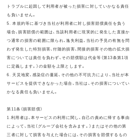
トラブルに起因して利用者が被った損害に対していかなる責任
も負いません。
5. 本規約等に基づき当社が利用者に対し損害賠償責任を負う
場合、損害賠償の範囲は、当該利用者に現実的に発生した直接か
つ通常の損害の範囲に限られ、逸失利益、当社の予見の有無を問
わず発生した特別損害、付随的損害、間接的損害その他の拡大損
害については責任を負わず、その賠償額は代金等（第13条第1項
に定義します。）の金額を上限とします。
6. 天災地変、感染症の蔓延、その他の不可抗力により、当社が本
サービスを提供できなかった場合、当社は、その損害についてい
かなる責任も負いません。
第11条（損害賠償）
1.利用者は、本サービスの利用に関し、自己の責めに帰する事由
によって、当社（グループ会社を含みます。）またはその他の第
三者に対して損害を与えた場合には、その損害を賠償するもの