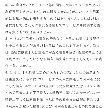
的への適合性、セキュリティ等に関する欠陥、エラーやバグ、権
利侵害等を含みますがこれに限りません。）がないことを明示
的にも黙示的にも表明するものではありません。当社は、利用
者に対して、これらの瑕疵を修補して本サービスを提供する義
務を負うものではありません。
3. 当社は、利用者への事前の予告なく、自己の裁量により配信
を中止することがあり、利用者は予めこれを了承します。当社
は、当社に故意または重過失がある場合を除き、配信の中止によ
り利用者に生じたいかなる損害、損失等につきましても、一切責
任を負いません。
4. 当社は、本規約等に定めがあるもののほか、当社の故意また
は重過失によらずに、本サービスの利用に関連して利用者に発
生した損害、本サービスの提供に必要な設備またはシステム等
への第三者による不正侵入、本規約等に基づく本サービスの一
時停止若しくは利用制限、本規約等の変更または契約解除によ
り利用者が被った損害、および、利用者と第三者との間で生じた