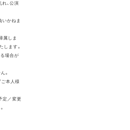
乱れ、公演
負いかねま
帰属しま
たします。
れる場合が
せん。
ずご本人様
（予定／変更
す。