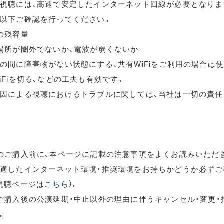
視聴には、高速で安定したインターネット回線が必要となりま
以下ご確認を行ってください。
の残容量
場所が圏外でないか、電波が弱くないか
の間に障害物がない状態にする、共有WiFiをご利用の場合は
iFiを切る、などの工夫も有効です。
因による視聴におけるトラブルに関しては、当社は一切の責任
のご購入前に、本ページに記載の注意事項をよくお読みいただ
適したインターネット環境・推奨環境をお持ちかどうか必ずご
視聴ページは
こちら
）。
ご購入後の公演延期・中止以外の理由に伴うキャンセル・変更・
。