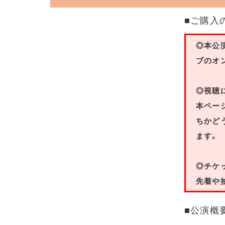
■ご購入
◎本公
ブのオ
◎視聴
本ペー
ちかど
ます。
◎チケ
先着や
■公演概