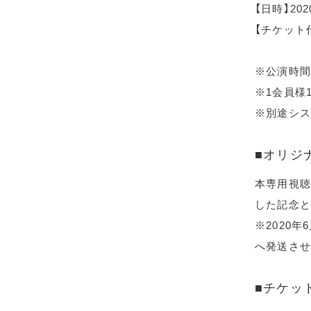
【日時】20
【チケット代
※公演時間
※1会員様
※別途シス
■オリジ
本専用視聴
した記念と
※2020
へ発送させ
■チケッ