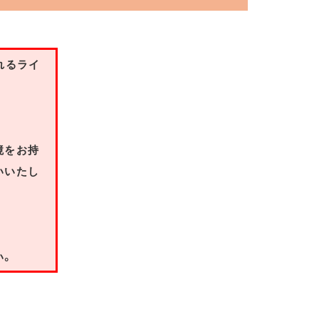
れるライ
境をお持
いいたし
い。