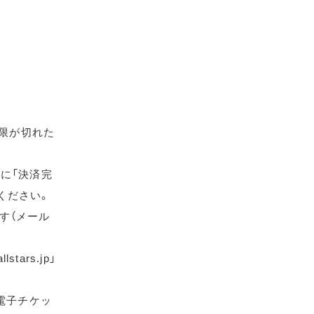
期限が切れた
に「決済完
ください。
す（メール
ars.jp」
電子チケッ