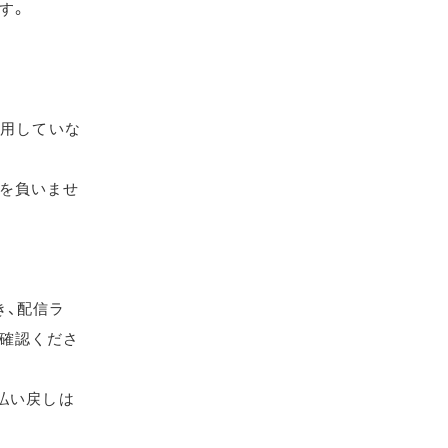
す。
使用していな
を負いませ
き、配信ラ
確認くださ
払い戻しは