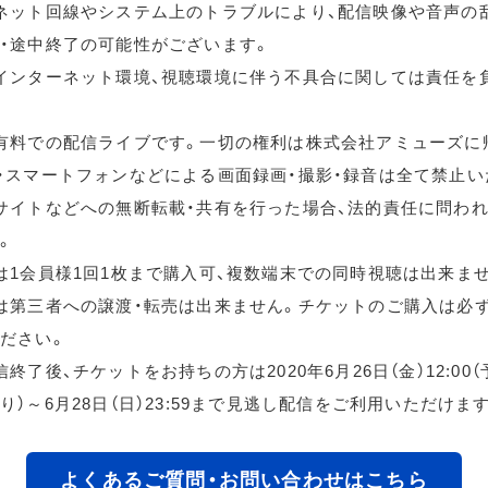
ネット回線やシステム上のトラブルにより、配信映像や音声の
・途中終了の可能性がございます。
インターネット環境、視聴環境に伴う不具合に関しては責任を
有料での配信ライブです。一切の権利は株式会社アミューズに
・スマートフォンなどによる画面録画・撮影・録音は全て禁止い
サイトなどへの無断転載・共有を行った場合、法的責任に問わ
。
は1会員様1回1枚まで購入可、複数端末での同時視聴は出来ま
は第三者への譲渡・転売は出来ません。チケットのご購入は必
ださい。
終了後、チケットをお持ちの方は2020年6月26日（金）12:00
り）～6月28日（日）23:59まで見逃し配信をご利用いただけま
よくあるご質問・お問い合わせはこちら