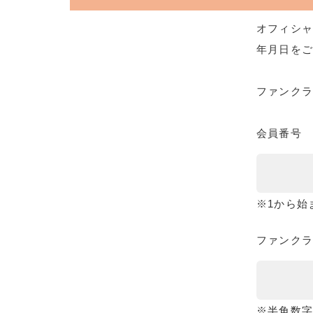
オフィシャ
年月日をご
ファンク
会員番号
※1から始
ファンクラ
※半角数字8