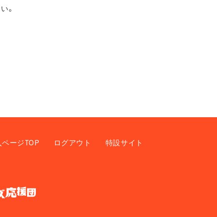
い。
入ページTOP
ログアウト
特設サイト