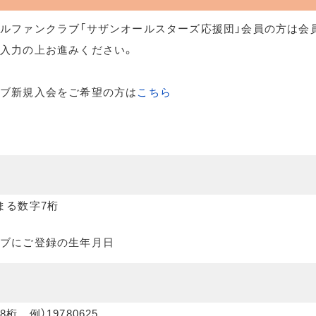
ルファンクラブ「サザンオールスターズ応援団」会員の方は会
入力の上お進みください。
ラブ新規入会をご希望の方は
こちら
まる数字7桁
ブにご登録の生年月日
桁 例）19780625