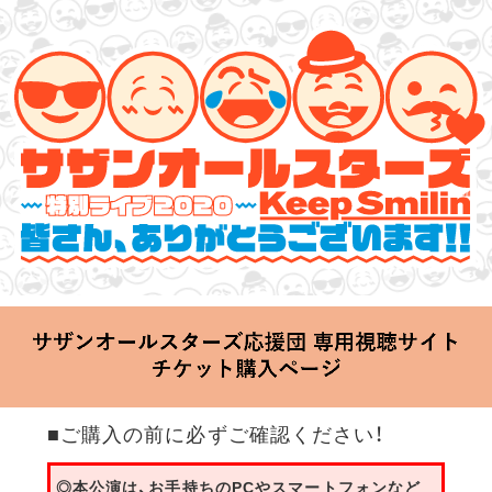
サザンオールスターズ 特別ライブ 2020
「Keep Smilin’～皆さん、ありがとうございます!!～」
2020.06.25 Thu 20:00 Start at 横浜アリーナ
■ご購入の前に必ずご確認ください！
◎本公演は、お手持ちのPCやスマートフォンなど