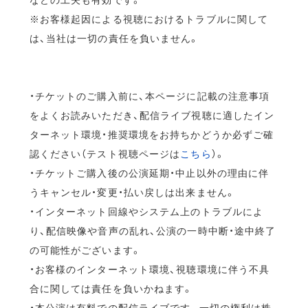
※お客様起因による視聴におけるトラブルに関して
は、当社は一切の責任を負いません。
・チケットのご購入前に、本ページに記載の注意事項
をよくお読みいただき、配信ライブ視聴に適したイン
ターネット環境・推奨環境をお持ちかどうか必ずご確
認ください（テスト視聴ページは
こちら
）。
・チケットご購入後の公演延期・中止以外の理由に伴
うキャンセル・変更・払い戻しは出来ません。
・インターネット回線やシステム上のトラブルによ
り、配信映像や音声の乱れ、公演の一時中断・途中終了
の可能性がございます。
・お客様のインターネット環境、視聴環境に伴う不具
合に関しては責任を負いかねます。
・本公演は有料での配信ライブです。一切の権利は株